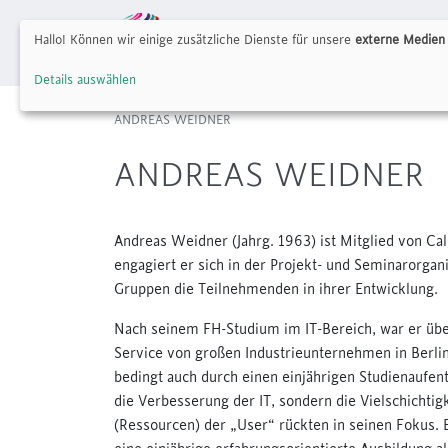
Calumed e.V.
Hallo! Können wir einige zusätzliche Dienste für unsere
externe Medien 
Meetings
Kalend
Details auswählen
ANDREAS WEIDNER
ANDREAS WEIDNER
Andreas Weidner (Jahrg. 1963) ist Mitglied von Ca
engagiert er sich in der Projekt- und Seminarorgan
Gruppen die Teilnehmenden in ihrer Entwicklung.
Nach seinem FH-Studium im IT-Bereich, war er über v
Service von großen Industrieunternehmen in Berlin 
bedingt auch durch einen einjährigen Studienaufen
die Verbesserung der IT, sondern die Vielschichtig
(Ressourcen) der „User“ rückten in seinen Fokus. 