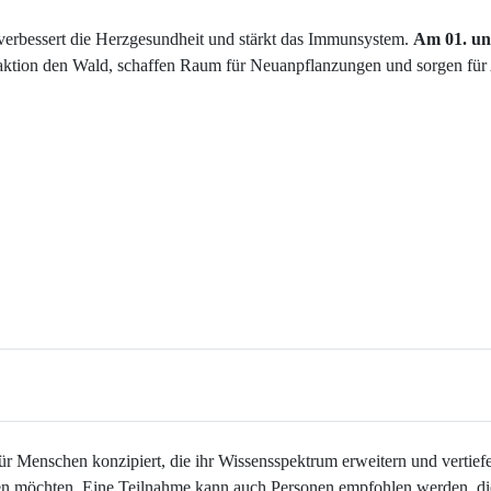
, verbessert die Herzgesundheit und stärkt das Immunsystem.
Am 01. un
saktion den Wald, schaffen Raum für Neuanpflanzungen und sorgen für 
chen konzipiert, die ihr Wissensspektrum erweitern und vertiefen
en möchten. Eine Teilnahme kann auch Personen empfohlen werden, die