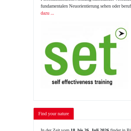
fundamentalen Neuorientierung sehen oder beruf
dazu ...
Find your nature
In der Zeit vom
18. bis 26. Juli 2026
findet in B